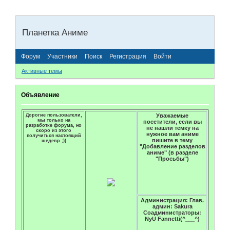
Планетка Аниме
Форум
Участники
Поиск
Регистрация
Войти
Активные темы
Объявление
Дорогие пользователи,
Уважаемые
мы только на
посетители, если вы
разработке форума, но
не нашли темку на
скоро из этого
нужное вам аниме
получиться настоящий
пишите в тему
шедевр ;))
"Добавление разделов
аниме" (в разделе
"Просьбы")
Администрация: Глав.
админ: Sakura
Соадминистраторы:
NyU Fannetti(^___^)