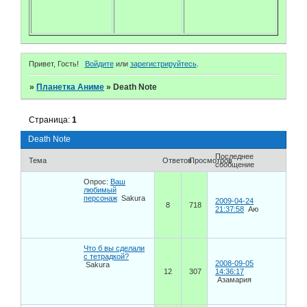
Привет, Гость!
Войдите
или
зарегистрируйтесь
.
»
Планетка Аниме
»
Death Note
Страница:
1
Death Note
Последнее
Тема
Ответов
Просмотров
сообщение
Опрос:
Ваш
любимый
персонаж
Sakura
2009-04-24
8
718
21:37:58
Аю
Что б вы сделали
с тетрадкой?
2008-09-05
Sakura
12
307
14:36:17
Азамария