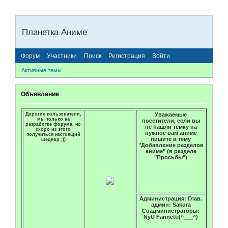
Планетка Аниме
Форум
Участники
Поиск
Регистрация
Войти
Активные темы
Объявление
Дорогие пользователи,
Уважаемые
мы только на
посетители, если вы
разработке форума, но
не нашли темку на
скоро из этого
нужное вам аниме
получиться настоящий
пишите в тему
шедевр ;))
"Добавление разделов
аниме" (в разделе
"Просьбы")
Администрация: Глав.
админ: Sakura
Соадминистраторы:
NyU Fannetti(^___^)