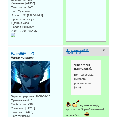
Уважение:
[+25/-0]
Позитив:
[+42/-0]
Пол:
Мужской
Возраст:
36
[1990-01-21]
Провел на форуме:
1 день 3 часа
Последний визит:
2008-12-30 18:54:37
Поделиться
2008-
43
Fannetti(^___^)
08-31 01:30:31
Администратор
Vincent VII
написал(а):
Вот так всегда,
никакого
равноправия
(>_<)
Зарегистрирован
: 2008-08-26
Приглашений:
0
Сообщений:
210
ну лан за пару
Уважение:
[+42/-0]
дисков с отборной анимехой
Позитив:
[+44/-0]
может быть
Пол:
Мужской