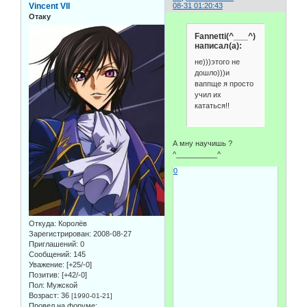
Vincent VII
08-31 01:20:43
Отаку
Fannetti(^___^)
написал(а):
не)))этого не
дошло)))и
ваппще я просто
учил их
кататься!!
А мну научишь ?
^__________^
0
Откуда:
Королёв
Зарегистрирован
: 2008-08-27
Приглашений:
0
Сообщений:
145
Уважение:
[+25/-0]
Позитив:
[+42/-0]
Пол:
Мужской
Возраст:
36
[1990-01-21]
Провел на форуме: