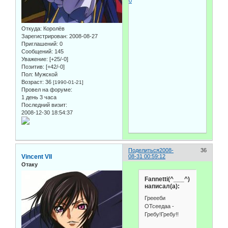
0
Откуда:
Королёв
Зарегистрирован
: 2008-08-27
Приглашений:
0
Сообщений:
145
Уважение:
[+25/-0]
Позитив:
[+42/-0]
Пол:
Мужской
Возраст:
36
[1990-01-21]
Провел на форуме:
1 день 3 часа
Последний визит:
2008-12-30 18:54:37
Поделиться
2008-
36
Vincent VII
08-31 00:59:12
Отаку
Fannetti(^___^)
написал(а):
Греееби
ОТсеедаа -
Гребу!Гребу!!