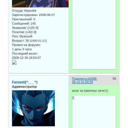
Откуда:
Королёв
Зарегистрирован
: 2008-08-27
Приглашений:
0
Сообщений:
145
Уважение:
[+25/-0]
Позитив:
[+42/-0]
Пол:
Мужской
Возраст:
36
[1990-01-21]
Провел на форуме:
1 день 3 часа
Последний визит:
2008-12-30 18:54:37
Поделиться
2008-
56
Fannetti(^___^)
08-31 01:59:39
Администратор
ахах за пампоны зачет))
0