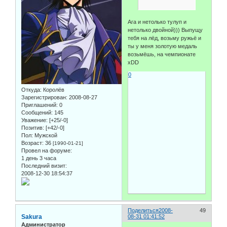
Ага и нетолько тулуп и
нетолько двойной))) Выпущу
тебя на лёд, возьму ружьё и
ты у меня золотую медаль
возьмёшь, на чемпионате
xDD
0
Откуда:
Королёв
Зарегистрирован
: 2008-08-27
Приглашений:
0
Сообщений:
145
Уважение:
[+25/-0]
Позитив:
[+42/-0]
Пол:
Мужской
Возраст:
36
[1990-01-21]
Провел на форуме:
1 день 3 часа
Последний визит:
2008-12-30 18:54:37
Поделиться
2008-
49
Sakura
08-31 01:41:52
Администратор