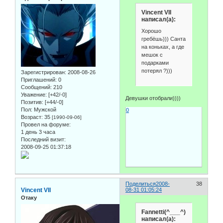
Vincent VII
написал(а):
Хорошо
гребёшь))) Санта
на коньках, а где
мешок с
подарками
потерял ?)))
Зарегистрирован
: 2008-08-26
Приглашений:
0
Сообщений:
210
Уважение:
[+42/-0]
Девушки отобрали))))
Позитив:
[+44/-0]
Пол:
Мужской
0
Возраст:
35
[1990-09-06]
Провел на форуме:
1 день 3 часа
Последний визит:
2008-09-25 01:37:18
Поделиться
2008-
38
Vincent VII
08-31 01:05:24
Отаку
Fannetti(^___^)
написал(а):