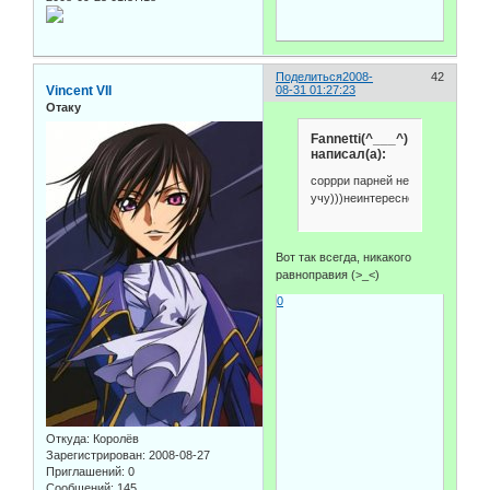
Поделиться
2008-
42
Vincent VII
08-31 01:27:23
Отаку
Fannetti(^___^)
написал(а):
соррри парней не
учу)))неинтересно))
Вот так всегда, никакого
равноправия (>_<)
0
Откуда:
Королёв
Зарегистрирован
: 2008-08-27
Приглашений:
0
Сообщений:
145