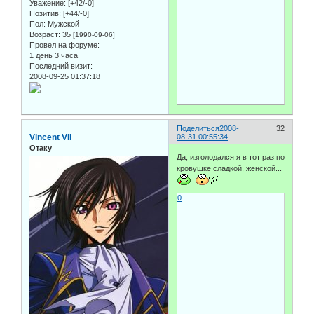
Уважение:
[+42/-0]
Позитив:
[+44/-0]
Пол:
Мужской
Возраст:
35
[1990-09-06]
Провел на форуме:
1 день 3 часа
Последний визит:
2008-09-25 01:37:18
Поделиться
2008-
32
Vincent VII
08-31 00:55:34
Отаку
Да, изголодался я в тот раз по
кровушке сладкой, женской...
0