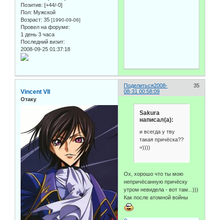
Позитив:
[+44/-0]
Пол:
Мужской
Возраст:
35
[1990-09-06]
Провел на форуме:
1 день 3 часа
Последний визит:
2008-09-25 01:37:18
Поделиться
2008-
35
Vincent VII
08-31 00:58:09
Отаку
Sakura
написал(а):
и всегда у тву
такая причёска??
=))))
Ох, хорошо что ты мою
непричёсанную причёску
утром невидела - вот там...)))
Как после атомной войны