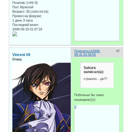
Позитив:
[+44/-0]
Пол:
Мужской
Возраст:
35
[1990-09-06]
Провел на форуме:
1 день 3 часа
Последний визит:
2008-09-25 01:37:18
Поделиться
2008-
47
Vincent VII
08-31 01:39:55
Отаку
Sakura
написал(а):
страшно... да??
Побольше бы таких
кошмаров)))))
0