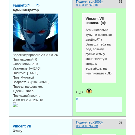
Поделиться
2008-
51
Fannetti(^___^)
08-31 01:43:16
Администратор
Vincent VII
написал(а):
Ага и нетолько
тулуп и нетолько
двойной)))
Выпущу тебя на
лёд, возьму
ружьё и ты у
Зарегистрирован
: 2008-08-26
меня золотую
Приглашений:
0
медаль
Сообщений:
210
возьмёшь, на
Уважение:
[+42/-0]
Позитив:
[+44/-0]
чемпионате xDD
Пол:
Мужской
Возраст:
35
[1990-09-06]
Провел на форуме:
1 день 3 часа
О_О
Последний визит:
0
2008-09-25 01:37:18
Поделиться
2008-
52
Vincent VII
08-31 01:47:38
Отаку