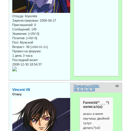
Откуда:
Королёв
Зарегистрирован
: 2008-08-27
Приглашений:
0
Сообщений:
145
Уважение:
[+25/-0]
Позитив:
[+42/-0]
Пол:
Мужской
Возраст:
36
[1990-01-21]
Провел на форуме:
1 день 3 часа
Последний визит:
2008-12-30 18:54:37
Поделиться
2008-
48
Vincent VII
08-31 01:41:38
Отаку
Fannetti(^___^)
написал(а):
ахахх и меня
научишь двойной
тулуп
делать?)xD