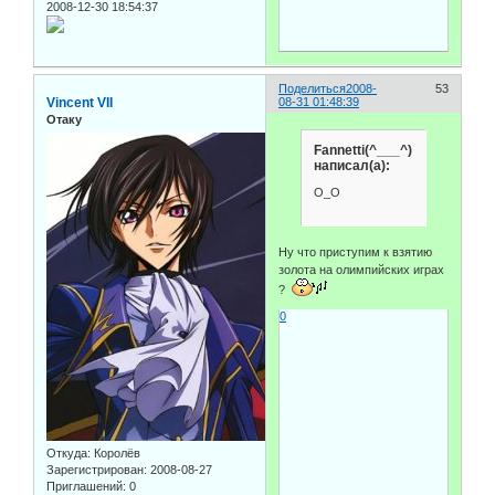
2008-12-30 18:54:37
Поделиться
2008-
53
Vincent VII
08-31 01:48:39
Отаку
Fannetti(^___^)
написал(а):
О_О
Ну что приступим к взятию
золота на олимпийских играх
?
0
Откуда:
Королёв
Зарегистрирован
: 2008-08-27
Приглашений:
0