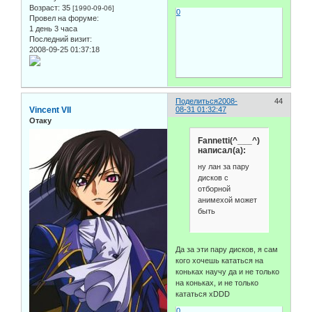
Возраст:
35
[1990-09-06]
0
Провел на форуме:
1 день 3 часа
Последний визит:
2008-09-25 01:37:18
Поделиться
2008-
44
Vincent VII
08-31 01:32:47
Отаку
Fannetti(^___^)
написал(а):
ну лан за пару
дисков с
отборной
анимехой может
быть
Да за эти пару дисков, я сам
кого хочешь кататься на
коньках научу да и не только
на коньках, и не только
кататься xDDD
0