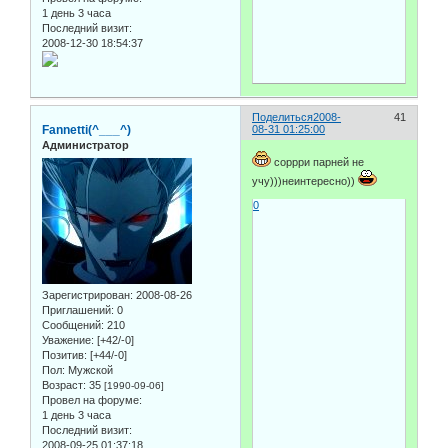
1 день 3 часа
Последний визит:
2008-12-30 18:54:37
Поделиться
2008-
41
Fannetti(^___^)
08-31 01:25:00
Администратор
соррри парней не
учу)))неинтересно))
0
Зарегистрирован
: 2008-08-26
Приглашений:
0
Сообщений:
210
Уважение:
[+42/-0]
Позитив:
[+44/-0]
Пол:
Мужской
Возраст:
35
[1990-09-06]
Провел на форуме:
1 день 3 часа
Последний визит:
2008-09-25 01:37:18