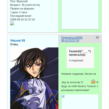
Пол:
Мужской
Возраст:
35
[1990-09-06]
Провел на форуме:
1 день 3 часа
Последний визит:
2008-09-25 01:37:18
Поделиться
2008-
55
Vincent VII
08-31 01:57:24
Отаку
Fannetti(^___^)
написал(а):
я подумаю)
Никаких подумаю, бегом на
лёд за золотом !!!
Я
буду за тебя болеть *скачет с
розовыми пампонами*
+2