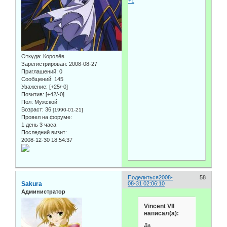
+1
Откуда:
Королёв
Зарегистрирован
: 2008-08-27
Приглашений:
0
Сообщений:
145
Уважение:
[+25/-0]
Позитив:
[+42/-0]
Пол:
Мужской
Возраст:
36
[1990-01-21]
Провел на форуме:
1 день 3 часа
Последний визит:
2008-12-30 18:54:37
Поделиться
2008-
58
Sakura
08-31 02:06:10
Администратор
Vincent VII
написал(а):
Да