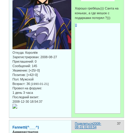
Хорошо гребёшь))) Санта на
коньках, а где мешок с
подарками потерял ?)))
0
Откуда:
Королёв
Зарегистрирован
: 2008-08-27
Приглашений:
0
Сообщений:
145
Уважение:
[+25/-0]
Позитив:
[+42/-0]
Пол:
Мужской
Возраст:
36
[1990-01-21]
Провел на форуме:
1 день 3 часа
Последний визит:
2008-12-30 18:54:37
Поделиться
2008-
37
Fannetti(^___^)
08-31 01:03:54
Администратор