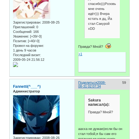
спасибо)))Розовый
мне очень
идёт))) Вчера
кстать в дц, Йа
Зарегистрирован
: 2008-08-25
стал Сакурой
Приглашений:
0
xDD
Сообщений:
166
Уважение:
[+39/-0]
Позитив:
[+40/-0]
Провел на форуме:
Правда? Мной?
1 день 9 часов
+1
Последний визит:
2009-05-24 21:56:12
Поделиться
2008-
59
Fannetti(^___^)
08-31 02:07:34
Администратор
Sakura
написал(а):
Правда? Мной?
аахха не думаю)если бы он
стал тобой,я бы сам его
Зарегистрирован
: 2008-08-26
потащил на каток учить