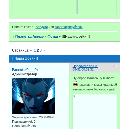
Привет, Гость!
Войдите
или
зарегистрируйтесь
.
»
Планетка Аниме
»
Фотки
»
!!!Наши фотКи!!!
Страница:
«
1
2
3
»
!!!Наши фотКи!!!
Поделиться
2008-
31
Fannetti(^___^)
08-31 00:52:31
Администратор
Ну оброс малясь ну бывает
,ахахах и глаза красные!!
вампиризмом балуемся да?))
0
Зарегистрирован
: 2008-08-26
Приглашений:
0
Сообщений:
210