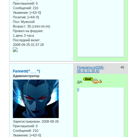
Приглашений:
0
Сообщений:
210
Уважение:
[+42/-0]
Позитив:
[+44/-0]
Пол:
Мужской
Возраст:
35
[1990-09-06]
Провел на форуме:
1 день 3 часа
Последний визит:
2008-09-25 01:37:18
Поделиться
2008-
46
Fannetti(^___^)
08-31 01:38:45
Администратор
ДА!
0
Зарегистрирован
: 2008-08-26
Приглашений:
0
Сообщений:
210
Уважение:
[+42/-0]