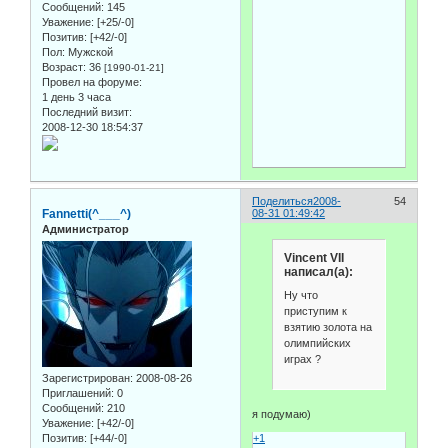
Сообщений:
145
Уважение:
[+25/-0]
Позитив:
[+42/-0]
Пол:
Мужской
Возраст:
36
[1990-01-21]
Провел на форуме:
1 день 3 часа
Последний визит:
2008-12-30 18:54:37
Поделиться
2008-
54
Fannetti(^___^)
08-31 01:49:42
Администратор
Vincent VII
написал(а):
Ну что
приступим к
взятию золота на
олимпийских
играх ?
Зарегистрирован
: 2008-08-26
Приглашений:
0
Сообщений:
210
я подумаю)
Уважение:
[+42/-0]
+1
Позитив:
[+44/-0]