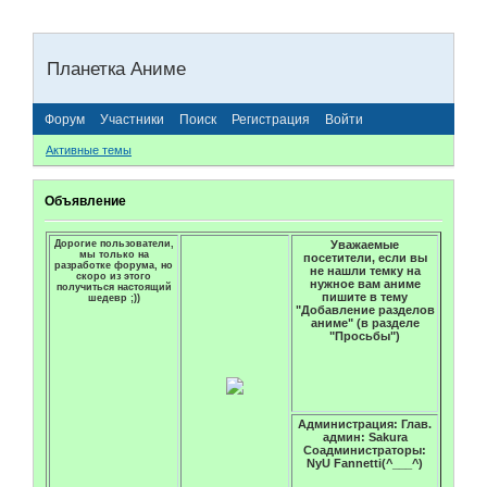
Планетка Аниме
Форум
Участники
Поиск
Регистрация
Войти
Активные темы
Объявление
Дорогие пользователи,
Уважаемые
мы только на
посетители, если вы
разработке форума, но
не нашли темку на
скоро из этого
нужное вам аниме
получиться настоящий
пишите в тему
шедевр ;))
"Добавление разделов
аниме" (в разделе
"Просьбы")
Администрация: Глав.
админ: Sakura
Соадминистраторы:
NyU Fannetti(^___^)