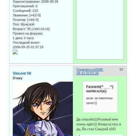
Зарегистрирован
: 2008-08-26
Приглашений:
0
Сообщений:
210
Уважение:
[+42/-0]
Позитив:
[+44/-0]
Пол:
Мужской
Возраст:
35
[1990-09-06]
Провел на форуме:
1 день 3 часа
Последний визит:
2008-09-25 01:37:18
Поделиться
2008-
57
Vincent VII
08-31 02:01:26
Отаку
Fannetti(^___^)
написал(а):
ахах за пампоны
зачет))
Да спасибо)))Розовый мне
очень идёт))) Вчера кстать в
дц, Йа стал Сакурой xDD