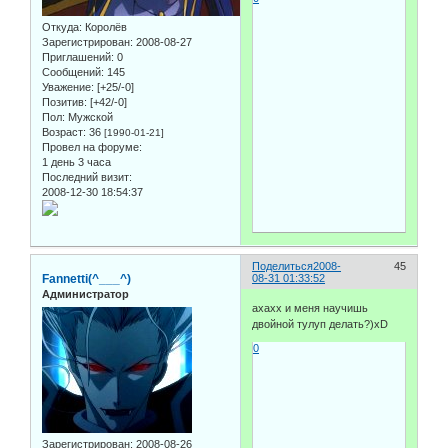
Откуда:
Королёв
Зарегистрирован
: 2008-08-27
Приглашений:
0
Сообщений:
145
Уважение:
[+25/-0]
Позитив:
[+42/-0]
Пол:
Мужской
Возраст:
36
[1990-01-21]
Провел на форуме:
1 день 3 часа
Последний визит:
2008-12-30 18:54:37
Поделиться
2008-
45
Fannetti(^___^)
08-31 01:33:52
Администратор
ахахх и меня научишь
двойной тулуп делать?)xD
0
Зарегистрирован
: 2008-08-26