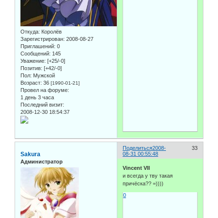
Откуда:
Королёв
Зарегистрирован
: 2008-08-27
Приглашений:
0
Сообщений:
145
Уважение:
[+25/-0]
Позитив:
[+42/-0]
Пол:
Мужской
Возраст:
36
[1990-01-21]
Провел на форуме:
1 день 3 часа
Последний визит:
2008-12-30 18:54:37
Поделиться
2008-
33
Sakura
08-31 00:55:48
Администратор
Vincent VII
и всегда у тву такая
причёска?? =))))
0