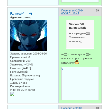
Поделиться
2008-
39
Fannetti(^___^)
08-31 01:16:47
Администратор
Vincent VII
написал(а):
Ага и раздели))))
Только шапко
осталось))
Зарегистрирован
: 2008-08-26
не)))этого не дошло)))и
Приглашений:
0
ваппще я просто учил их
Сообщений:
210
кататься!!
Уважение:
[+42/-0]
Позитив:
[+44/-0]
0
Пол:
Мужской
Возраст:
35
[1990-09-06]
Провел на форуме:
1 день 3 часа
Последний визит:
2008-09-25 01:37:18
Поделиться
2008-
40