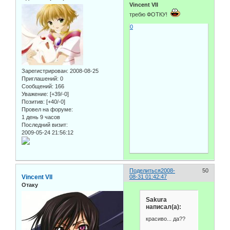
Vincent VII
требю ФОТКУ!
0
Зарегистрирован
: 2008-08-25
Приглашений:
0
Сообщений:
166
Уважение:
[+39/-0]
Позитив:
[+40/-0]
Провел на форуме:
1 день 9 часов
Последний визит:
2009-05-24 21:56:12
Поделиться
2008-
50
Vincent VII
08-31 01:42:47
Отаку
Sakura
написал(а):
красиво... да??