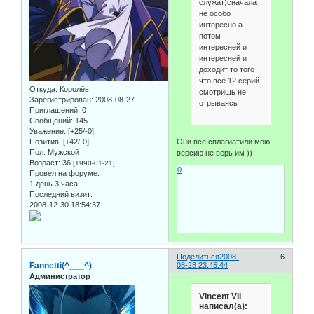
служат)сначала
не особо
интересно а
потом
интересней и
интересней и
доходит то того
что все 12 серий
Откуда:
Королёв
смотришь не
Зарегистрирован
: 2008-08-27
отрываясь
Приглашений:
0
Сообщений:
145
Уважение:
[+25/-0]
Они все сплагиатили мою
Позитив:
[+42/-0]
Пол:
Мужской
версию не верь им ))
Возраст:
36
[1990-01-21]
0
Провел на форуме:
1 день 3 часа
Последний визит:
2008-12-30 18:54:37
Поделиться
2008-
6
Fannetti(^___^)
08-28 23:45:44
Администратор
Vincent VII
написал(а):