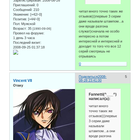
Зарегистрирован
: 2008-08-26
Приглашений:
0
Сообщений:
210
читал много точно таких же
Уважение:
[+42/-0]
отзывов)))первые 3 серии
Позитив:
[+44/-0]
даже называли штампом...а
Пол:
Мужской
они вроде разгона
Возраст:
35
[1990-09-06]
служат)сначала не особо
Провел на форуме:
интересно а потом
1 день 3 часа
интересней и интересней и
Последний визит:
доходит то того что все 12
2008-09-25 01:37:18
серий смотришь не
отрываясь
0
Поделиться
2008-
5
Vincent VII
08-28 23:41:00
Отаку
Fannetti(^___^)
написал(а):
читал много
точно таких же
отзывов)))первые
3 серии даже
называли
штампом...а они
вроде разгона