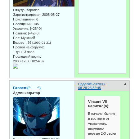
Откуда:
Королёв
Зарегистрирован
: 2008-08-27
Приглашений:
0
Сообщений:
145
Уважение:
[+25/-0]
Позитив:
[+42/-0]
Пол:
Мужской
Возраст:
36
[1990-01-21]
Провел на форуме:
1 день 3 часа
Последний визит:
2008-12-30 18:54:37
Поделиться
2008-
4
Fannetti(^___^)
08-28 23:32:45
Администратор
Vincent VII
написал(а):
В начале, был не
в восторге от
увиденного,
примерно
первые 2-3 серии