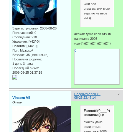
Они все
сплагиатили мою
версию не верь
им ))
Зарегистрирован
: 2008-08-26
Приглашений:
0
ахахах даже если отзыв
Сообщений:
210
написан в 2005
Уважение:
[+42/-0]
году?))))))))))))))))))))))))
Позитив:
[+44/-0]
Пол:
Мужской
0
Возраст:
35
[1990-09-06]
Провел на форуме:
1 день 3 часа
Последний визит:
2008-09-25 01:37:18
Поделиться
2008-
7
Vincent VII
08-28 23:48:14
Отаку
Fannetti(^___^)
написал(а):
ахахах даже
если отзыв
написан в 2005