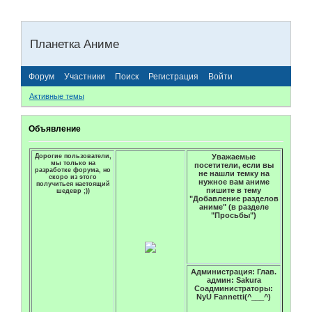
Планетка Аниме
Форум
Участники
Поиск
Регистрация
Войти
Активные темы
Объявление
Дорогие пользователи,
Уважаемые
мы только на
посетители, если вы
разработке форума, но
не нашли темку на
скоро из этого
нужное вам аниме
получиться настоящий
пишите в тему
шедевр ;))
"Добавление разделов
аниме" (в разделе
"Просьбы")
Администрация: Глав.
админ: Sakura
Соадминистраторы:
NyU Fannetti(^___^)