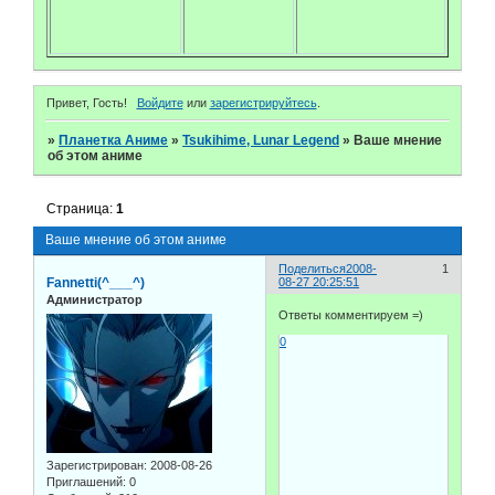
Привет, Гость!
Войдите
или
зарегистрируйтесь
.
»
Планетка Аниме
»
Tsukihime, Lunar Legend
»
Ваше мнение
об этом аниме
Страница:
1
Ваше мнение об этом аниме
Поделиться
2008-
1
Fannetti(^___^)
08-27 20:25:51
Администратор
Ответы комментируем =)
0
Зарегистрирован
: 2008-08-26
Приглашений:
0