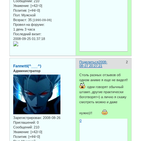
Сообщений:
210
Уважение:
[+42/-0]
Позитив:
[+44/-0]
Пол:
Мужской
Возраст:
35
[1990-09-06]
Провел на форуме:
1 день 3 часа
Последний визит:
2008-09-25 01:37:18
Поделиться
2008-
2
Fannetti(^___^)
08-27 20:27:21
Администратор
Столь разных отзывов об
одном аниме я еще не видел!!
одни говорят обычный
штамп..другие практически
боготворят=) а лично я скажу
смотреть можно и даже
нужно)!!
Зарегистрирован
: 2008-08-26
0
Приглашений:
0
Сообщений:
210
Уважение:
[+42/-0]
Позитив:
[+44/-0]