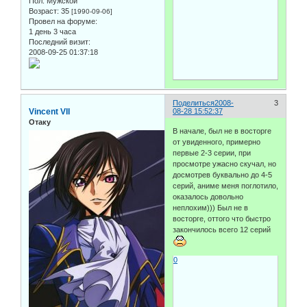
Пол:
Мужской
Возраст:
35
[1990-09-06]
Провел на форуме:
1 день 3 часа
Последний визит:
2008-09-25 01:37:18
Поделиться
2008-
3
Vincent VII
08-28 15:52:37
Отаку
В начале, был не в восторге
от увиденного, примерно
первые 2-3 серии, при
просмотре ужасно скучал, но
досмотрев буквально до 4-5
серий, аниме меня поглотило,
оказалось довольно
неплохим))) Был не в
восторге, оттого что быстро
закончилось всего 12 серий
0