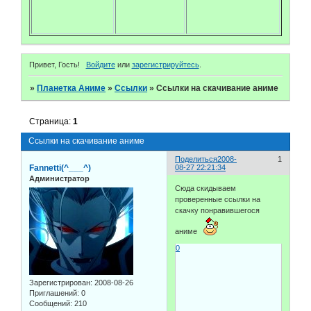
Привет, Гость!
Войдите
или
зарегистрируйтесь
.
»
Планетка Аниме
»
Ссылки
»
Ссылки на скачивание аниме
Страница:
1
Ссылки на скачивание аниме
Поделиться
2008-
1
Fannetti(^___^)
08-27 22:21:34
Администратор
Сюда скидываем
проверенные ссылки на
скачку понравившегося
аниме
0
Зарегистрирован
: 2008-08-26
Приглашений:
0
Сообщений:
210