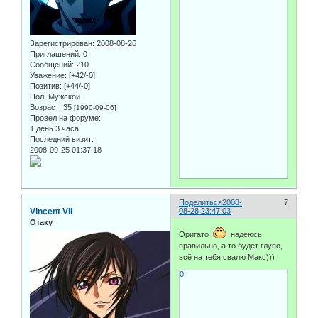
Зарегистрирован
: 2008-08-26
Приглашений:
0
Сообщений:
210
Уважение:
[+42/-0]
Позитив:
[+44/-0]
Пол:
Мужской
Возраст:
35
[1990-09-06]
Провел на форуме:
1 день 3 часа
Последний визит:
2008-09-25 01:37:18
Поделиться
2008-
7
Vincent VII
08-28 23:47:03
Отаку
Оригато
надеюсь
правильно, а то будет глупо,
всё на тебя свалю Макс)))
0