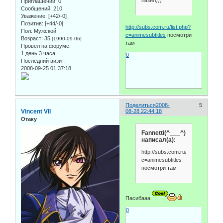
Приглашений:
0
Сообщений:
210
Уважение:
[+42/-0]
Позитив:
[+44/-0]
http://subs.com.ru/list.php?
Пол:
Мужской
c=animesubtitles
посмотри
Возраст:
35
[1990-09-06]
там
Провел на форуме:
1 день 3 часа
0
Последний визит:
2008-09-25 01:37:18
Поделиться
2008-
5
Vincent VII
08-28 22:44:18
Отаку
Fannetti(^___^)
написал(а):
http://subs.com.ru/list.php?
c=animesubtitles
посмотри там
Пасибааа
0