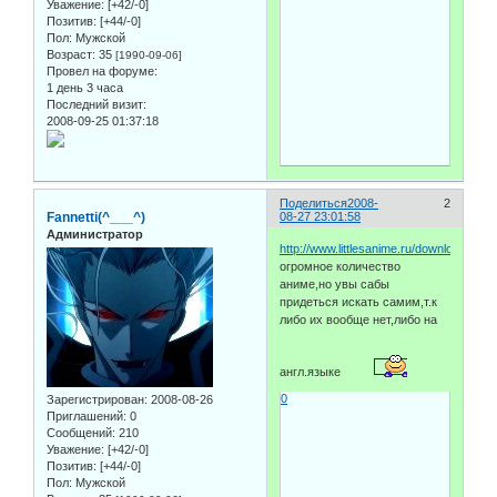
Уважение:
[+42/-0]
Позитив:
[+44/-0]
Пол:
Мужской
Возраст:
35
[1990-09-06]
Провел на форуме:
1 день 3 часа
Последний визит:
2008-09-25 01:37:18
Поделиться
2008-
2
Fannetti(^___^)
08-27 23:01:58
Администратор
http://www.littlesanime.ru/downloads/
огромное количество
аниме,но увы сабы
придеться искать самим,т.к
либо их вообще нет,либо на
англ.языке
0
Зарегистрирован
: 2008-08-26
Приглашений:
0
Сообщений:
210
Уважение:
[+42/-0]
Позитив:
[+44/-0]
Пол:
Мужской