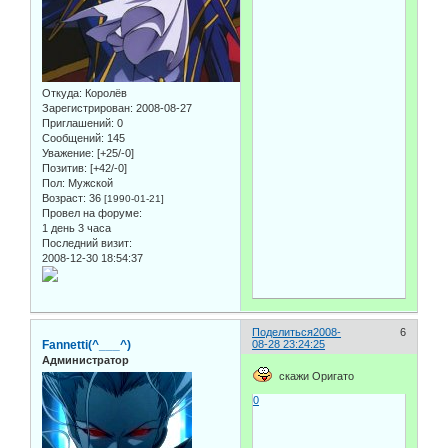
Откуда:
Королёв
Зарегистрирован
: 2008-08-27
Приглашений:
0
Сообщений:
145
Уважение:
[+25/-0]
Позитив:
[+42/-0]
Пол:
Мужской
Возраст:
36
[1990-01-21]
Провел на форуме:
1 день 3 часа
Последний визит:
2008-12-30 18:54:37
Поделиться
2008-
6
Fannetti(^___^)
08-28 23:24:25
Администратор
скажи Оригато
0