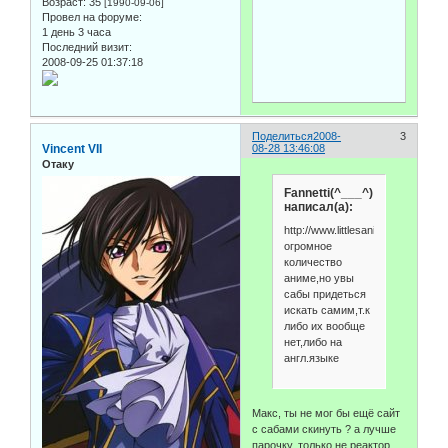
Возраст:
35
[1990-09-06]
Провел на форуме:
1 день 3 часа
Последний визит:
2008-09-25 01:37:18
Поделиться
2008-
3
Vincent VII
08-28 13:46:08
Отаку
Fannetti(^___^)
написал(а):
http://www.littlesanime.ru/downloa
огромное
количество
аниме,но увы
сабы придеться
искать самим,т.к
либо их вообще
нет,либо на
англ.языке
Макс, ты не мог бы ещё сайт
с сабами скинуть ? а лучше
парочку, только не реактор,