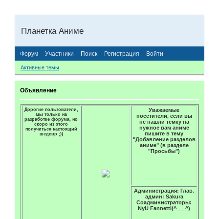
Планетка Аниме
Форум
Участники
Поиск
Регистрация
Войти
Активные темы
Объявление
Дорогие пользователи,
Уважаемые
мы только на
посетители, если вы
разработке форума, но
не нашли темку на
скоро из этого
нужное вам аниме
получиться настоящий
пишите в тему
шедевр ;))
"Добавление разделов
аниме" (в разделе
"Просьбы")
Администрация: Глав.
админ: Sakura
Соадминистраторы:
NyU Fannetti(^___^)