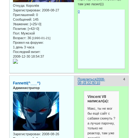
там уже лазил)))
Откуда:
Королёв
Зарегистрирован
: 2008-08-27
0
Приглашений:
0
Сообщений:
145
Уважение:
[+25/-0]
Позитив:
[+42/-0]
Пол:
Мужской
Возраст:
36
[1990-01-21]
Провел на форуме:
1 день 3 часа
Последний визит:
2008-12-30 18:54:37
Поделиться
2008-
4
Fannetti(^___^)
08-28 22:40:10
Администратор
Vincent VII
написал(а):
Макс, ты не мог
бы ещё сайт с
сабами скинуть ?
а лучше парочку,
только не
реактор, там уже
Зарегистрирован
: 2008-08-26
лазил)))