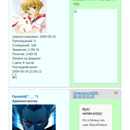
=))))
+1
Зарегистрирован
: 2008-08-25
Приглашений:
0
Сообщений:
166
Уважение:
[+39/-0]
Позитив:
[+40/-0]
Провел на форуме:
1 день 9 часов
Последний визит:
2009-05-24 21:56:12
Поделиться
2008-
23
Fannetti(^___^)
08-26 03:41:45
Администратор
NyU
написал(а):
Но я больш ню
чем Люси!!!Хаха