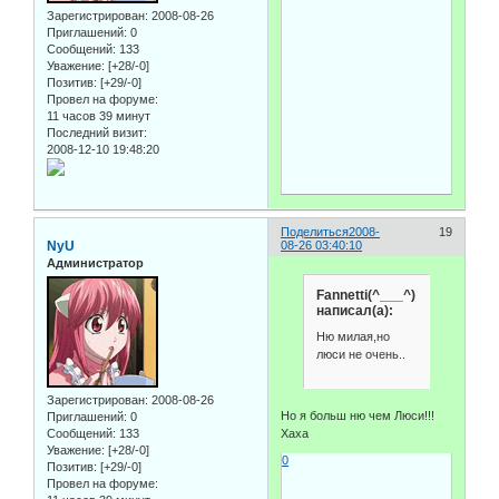
Зарегистрирован
: 2008-08-26
Приглашений:
0
Сообщений:
133
Уважение:
[+28/-0]
Позитив:
[+29/-0]
Провел на форуме:
11 часов 39 минут
Последний визит:
2008-12-10 19:48:20
Поделиться
2008-
19
NyU
08-26 03:40:10
Администратор
Fannetti(^___^)
написал(а):
Ню милая,но
люси не очень..
Зарегистрирован
: 2008-08-26
Но я больш ню чем Люси!!!
Приглашений:
0
Хаха
Сообщений:
133
Уважение:
[+28/-0]
0
Позитив:
[+29/-0]
Провел на форуме: