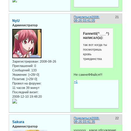
Поделиться
2008-
21
NyU
08-26 03:41:05
Администратор
Fannetti(^___^)
написал(а):
так вот когда ты
посмотришь
кровь
триединства
Зарегистрирован
: 2008-08-26
Приглашений:
0
Сообщений:
133
Уважение:
[+28/-0]
Не самнеФФайся!!!
Позитив:
[+29/-0]
+1
Провел на форуме:
11 часов 39 минут
Последний визит:
2008-12-10 19:48:20
Поделиться
2008-
22
Sakura
08-26 03:41:35
Администратор
ууууууу... какое обсуждение