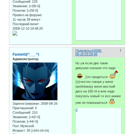
Сообщений:
133
Уважение:
[+28/-0]
Позитив:
[+29/-0]
Провел на форуме:
11 часов 39 минут
Последний визит:
2008-12-10 19:48:20
Поделиться
2008-
7
Fannetti(^___^)
08-26 03:28:48
Администратор
Ну уж если две такие
девушки сказали что надо
))то придеться
))))честно говоря у меня
проблема)у меня жесткий
диск на 160 гб и мне надо
покупать новый т.к все аниме
уже не помешаеться
Зарегистрирован
: 2008-08-26
Приглашений:
0
0
Сообщений:
210
Уважение:
[+42/-0]
Позитив:
[+44/-0]
Пол:
Мужской
Возраст:
35
[1990-09-06]