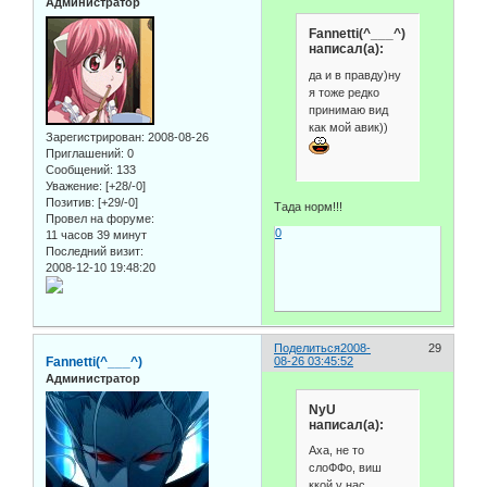
Администратор
Fannetti(^___^)
написал(а):
да и в правду)ну
я тоже редко
принимаю вид
как мой авик))
Зарегистрирован
: 2008-08-26
Приглашений:
0
Сообщений:
133
Уважение:
[+28/-0]
Позитив:
[+29/-0]
Тада норм!!!
Провел на форуме:
0
11 часов 39 минут
Последний визит:
2008-12-10 19:48:20
Поделиться
2008-
29
Fannetti(^___^)
08-26 03:45:52
Администратор
NyU
написал(а):
Аха, не то
слоФФо, виш
ккой у нас