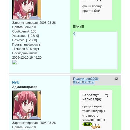
фон и правда
приятный))!
Зарегистрирован
: 2008-08-26
!!!Аха!!!
Приглашений:
0
Сообщений:
133
0
Уважение:
[+28/-0]
Позитив:
[+29/-0]
Провел на форуме:
11 часов 39 минут
Последний визит:
2008-12-10 19:48:20
Поделиться
2008-
12
NyU
08-26 03:33:59
Администратор
Fannetti(^___^)
написал(а):
среди старых
такие шедевры
что просто
жалко!!!!!!!!!!!!!!!!
Зарегистрирован
: 2008-08-26
Приглашений:
0