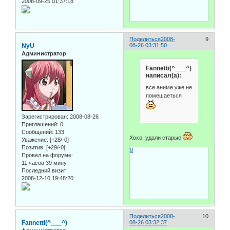
2008-09-25 01:37:18
Поделиться
2008-
9
NyU
08-26 03:31:50
Администратор
Fannetti(^___^)
написал(а):
все аниме уже не
помешаеться
Зарегистрирован
: 2008-08-26
Приглашений:
0
Сообщений:
133
Хохо, удали старые
Уважение:
[+28/-0]
Позитив:
[+29/-0]
0
Провел на форуме:
11 часов 39 минут
Последний визит:
2008-12-10 19:48:20
Поделиться
2008-
10
Fannetti(^___^)
08-26 03:32:37