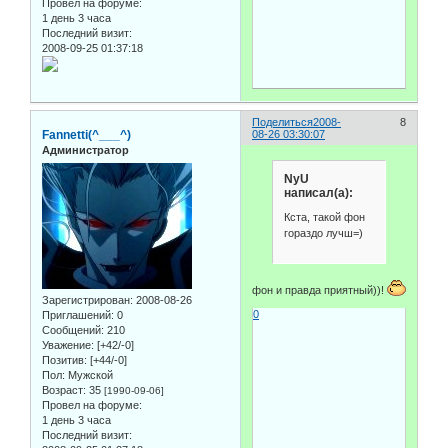
Провел на форуме:
1 день 3 часа
Последний визит:
2008-09-25 01:37:18
Поделиться
2008-
8
Fannetti(^___^)
08-26 03:30:07
Администратор
NyU
написал(а):
Кста, такой фон
гораздо лучш=)
фон и правда приятный))!
Зарегистрирован
: 2008-08-26
0
Приглашений:
0
Сообщений:
210
Уважение:
[+42/-0]
Позитив:
[+44/-0]
Пол:
Мужской
Возраст:
35
[1990-09-06]
Провел на форуме:
1 день 3 часа
Последний визит: