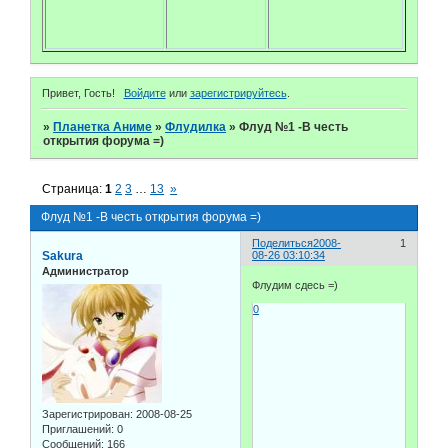
Привет, Гость!
Войдите
или
зарегистрируйтесь
.
»
Планетка Аниме
»
Флудилка
»
Флуд №1 -В честь
открытия форума =)
Страница:
1
2
3
…
13
»
Флуд №1 -В честь открытия форума =)
Поделиться
2008-
1
Sakura
08-26 03:10:34
Администратор
Флудим сдесь =)
0
Зарегистрирован
: 2008-08-25
Приглашений:
0
Сообщений:
166