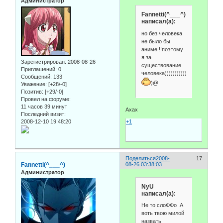
Администратор
Fannetti(^___^)
написал(а):
но без человека
не было бы
аниме !!поэтому
я за
Зарегистрирован
: 2008-08-26
существование
Приглашений:
0
человека)))))))))))))!@(
Сообщений:
133
)@
Уважение:
[+28/-0]
Позитив:
[+29/-0]
Провел на форуме:
11 часов 39 минут
Ахах
Последний визит:
2008-12-10 19:48:20
+1
Поделиться
2008-
17
Fannetti(^___^)
08-26 03:38:03
Администратор
NyU
написал(а):
Не то слоФФо А
воть твою милой
назвать