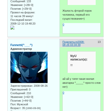
Сообщений:
133
Уважение:
[+28/-0]
Позитив:
[+29/-0]
Жалость фторой порок
Провел на форуме:
человека, первый его
11 часов 39 минут
существование=)
Последний визит:
2008-12-10 19:48:20
0
Поделиться
2008-
13
Fannetti(^___^)
08-26 03:34:39
Администратор
NyU
написал(а):
!!!
ай ай у типя такая милая
аватарка ^_____^ просто слов
Зарегистрирован
: 2008-08-26
нет)
Приглашений:
0
0
Сообщений:
210
Уважение:
[+42/-0]
Позитив:
[+44/-0]
Пол:
Мужской
Возраст:
35
[1990-09-06]