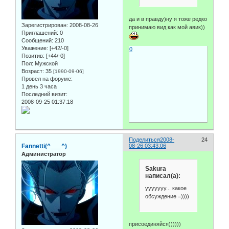
да и в правду)ну я тоже редко
Зарегистрирован
: 2008-08-26
принимаю вид как мой авик))
Приглашений:
0
Сообщений:
210
Уважение:
[+42/-0]
0
Позитив:
[+44/-0]
Пол:
Мужской
Возраст:
35
[1990-09-06]
Провел на форуме:
1 день 3 часа
Последний визит:
2008-09-25 01:37:18
Поделиться
2008-
24
Fannetti(^___^)
08-26 03:43:06
Администратор
Sakura
написал(а):
ууууууу... какое
обсуждение =))))
присоединяйся))))))