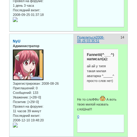
Провел на форуме:
1 день 3 часа
Последний визит:
2008-09-25 01:37:18
Поделиться
2008-
14
NyU
08-26 03:35:51
Администратор
Fannetti(^___^)
написал(а):
ай ай у типя
такая милая
аватарка ^_____^
просто слов нет)
Зарегистрирован
: 2008-08-26
Приглашений:
0
Сообщений:
133
Уважение:
[+28/-0]
Не то слоФФо
А воть
Позитив:
[+29/-0]
твою милой назвать
Провел на форуме:
слоШна!!!
11 часов 39 минут
Последний визит:
0
2008-12-10 19:48:20