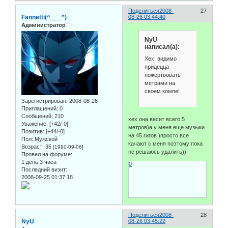
Поделиться
2008-
27
Fannetti(^___^)
08-26 03:44:40
Администратор
NyU
написал(а):
Хех, видимо
придецца
пожертвовать
метрами на
своем компе!
Зарегистрирован
: 2008-08-26
Приглашений:
0
Сообщений:
210
хех она весит всего 5
Уважение:
[+42/-0]
метров)а у меня еще музыки
Позитив:
[+44/-0]
на 45 гигов )просто все
Пол:
Мужской
качают с меня поэтому пока
Возраст:
35
[1990-09-06]
не решаюсь удалить))
Провел на форуме:
1 день 3 часа
0
Последний визит:
2008-09-25 01:37:18
Поделиться
2008-
28
NyU
08-26 03:45:22