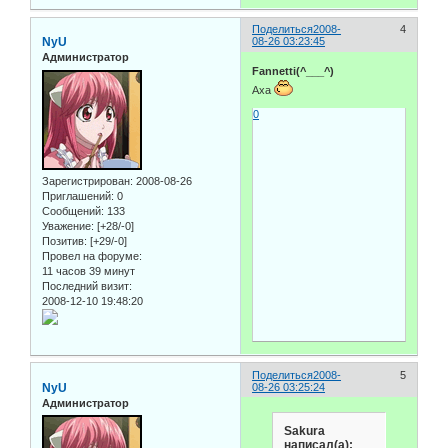
Поделиться
2008-
4
NyU
08-26 03:23:45
Администратор
Fannetti(^___^)
Аха
0
Зарегистрирован
: 2008-08-26
Приглашений:
0
Сообщений:
133
Уважение:
[+28/-0]
Позитив:
[+29/-0]
Провел на форуме:
11 часов 39 минут
Последний визит:
2008-12-10 19:48:20
Поделиться
2008-
5
NyU
08-26 03:25:24
Администратор
Sakura
написал(а):