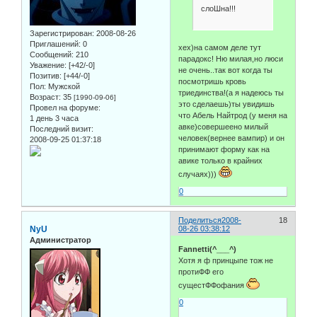
слоШна!!!
Зарегистрирован
: 2008-08-26
Приглашений:
0
хех)на самом деле тут
Сообщений:
210
парадокс! Ню милая,но люси
Уважение:
[+42/-0]
не очень..так вот когда ты
Позитив:
[+44/-0]
посмотришь кровь
Пол:
Мужской
триединства!(а я надеюсь ты
Возраст:
35
[1990-09-06]
это сделаешь)ты увидишь
Провел на форуме:
что Абель Найтрод (у меня на
1 день 3 часа
авке)совершеено милый
Последний визит:
человек(вернее вампир) и он
2008-09-25 01:37:18
принимают форму как на
авике только в крайних
случаях)))
0
Поделиться
2008-
18
NyU
08-26 03:38:12
Администратор
Fannetti(^___^)
Хотя я ф принцыпе тож не
протиФФ его
сущестФФофания
0