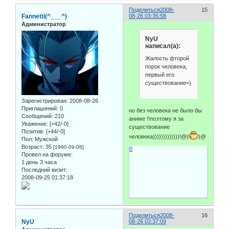
Поделиться
2008-
15
Fannetti(^___^)
08-26 03:35:58
Администратор
NyU
написал(а):
Жалость фторой
порок человека,
первый его
существование=)
Зарегистрирован
: 2008-08-26
Приглашений:
0
но без человека не было бы
Сообщений:
210
аниме !!поэтому я за
Уважение:
[+42/-0]
существование
Позитив:
[+44/-0]
человека)))))))))))))!@(
)@
Пол:
Мужской
Возраст:
35
[1990-09-06]
0
Провел на форуме:
1 день 3 часа
Последний визит:
2008-09-25 01:37:18
Поделиться
2008-
16
NyU
08-26 03:37:09