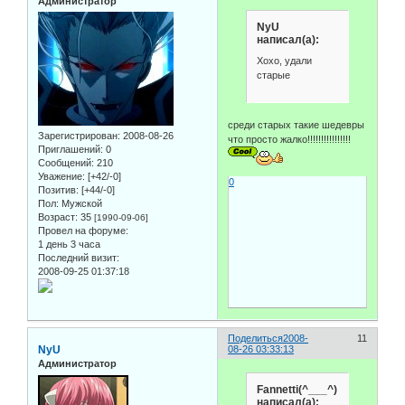
Администратор
NyU
написал(а):
Хохо, удали
старые
среди старых такие шедевры
Зарегистрирован
: 2008-08-26
что просто жалко!!!!!!!!!!!!!!!!
Приглашений:
0
Сообщений:
210
Уважение:
[+42/-0]
0
Позитив:
[+44/-0]
Пол:
Мужской
Возраст:
35
[1990-09-06]
Провел на форуме:
1 день 3 часа
Последний визит:
2008-09-25 01:37:18
Поделиться
2008-
11
NyU
08-26 03:33:13
Администратор
Fannetti(^___^)
написал(а):