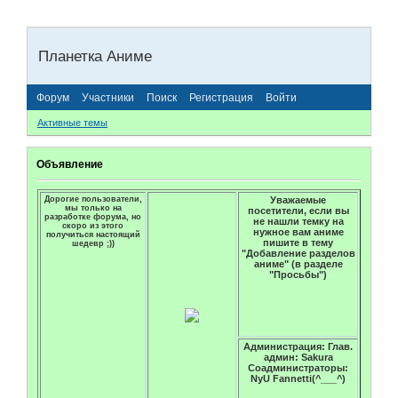
Планетка Аниме
Форум
Участники
Поиск
Регистрация
Войти
Активные темы
Объявление
Дорогие пользователи,
Уважаемые
мы только на
посетители, если вы
разработке форума, но
не нашли темку на
скоро из этого
нужное вам аниме
получиться настоящий
пишите в тему
шедевр ;))
"Добавление разделов
аниме" (в разделе
"Просьбы")
Администрация: Глав.
админ: Sakura
Соадминистраторы:
NyU Fannetti(^___^)