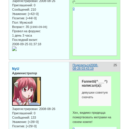
Зарегистрирован
: 2008-08-26
(^_______________________________
Приглашений:
0
0
Сообщений:
210
Уважение:
[+42/-0]
Позитив:
[+44/-0]
Пол:
Мужской
Возраст:
35
[1990-09-06]
Провел на форуме:
1 день 3 часа
Последний визит:
2008-09-25 01:37:18
Поделиться
2008-
25
NyU
08-26 03:43:19
Администратор
Fannetti(^___^)
написал(а):
девушки советую
скачать
Зарегистрирован
: 2008-08-26
Хех, видимо придецца
Приглашений:
0
пожертвовать метрами на
Сообщений:
133
Уважение:
[+28/-0]
своем компе!
Позитив:
[+29/-0]
0