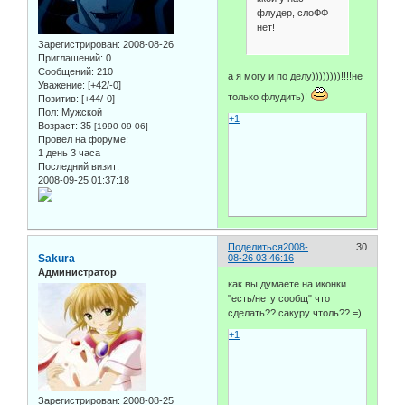
флудер, слоФФ
нет!
Зарегистрирован
: 2008-08-26
Приглашений:
0
Сообщений:
210
а я могу и по делу))))))))!!!!не
Уважение:
[+42/-0]
только флудить)!
Позитив:
[+44/-0]
Пол:
Мужской
+1
Возраст:
35
[1990-09-06]
Провел на форуме:
1 день 3 часа
Последний визит:
2008-09-25 01:37:18
Поделиться
2008-
30
Sakura
08-26 03:46:16
Администратор
как вы думаете на иконки
"есть/нету сообщ" что
сделать?? сакуру чтоль?? =)
+1
Зарегистрирован
: 2008-08-25