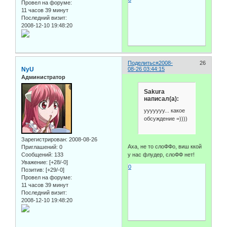
Провел на форуме:
11 часов 39 минут
Последний визит:
2008-12-10 19:48:20
Поделиться
2008-
26
NyU
08-26 03:44:15
Администратор
Sakura
написал(а):
ууууууу... какое
обсуждение =))))
Зарегистрирован
: 2008-08-26
Аха, не то слоФФо, виш ккой
Приглашений:
0
у нас флудер, слоФФ нет!
Сообщений:
133
Уважение:
[+28/-0]
0
Позитив:
[+29/-0]
Провел на форуме:
11 часов 39 минут
Последний визит:
2008-12-10 19:48:20