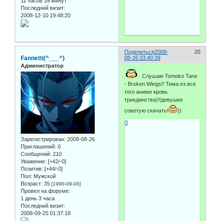
11 часов 39 минут
Последний визит:
2008-12-10 19:48:20
Поделиться
2008-
20
Fannetti(^___^)
08-26 03:40:39
Администратор
Слушаю Tomoko Tane
- Broken Wings!! Тема из все
того аниме кровь
триединства)!!девушки
советую скачать!
))
0
Зарегистрирован
: 2008-08-26
Приглашений:
0
Сообщений:
210
Уважение:
[+42/-0]
Позитив:
[+44/-0]
Пол:
Мужской
Возраст:
35
[1990-09-06]
Провел на форуме:
1 день 3 часа
Последний визит:
2008-09-25 01:37:18