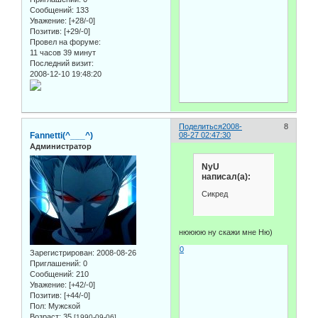
Сообщений:
133
Уважение:
[+28/-0]
Позитив:
[+29/-0]
Провел на форуме:
11 часов 39 минут
Последний визит:
2008-12-10 19:48:20
Поделиться
2008-
8
Fannetti(^___^)
08-27 02:47:30
Администратор
NyU
написал(а):
Сикред
нюююю ну скажи мне Ню)
0
Зарегистрирован
: 2008-08-26
Приглашений:
0
Сообщений:
210
Уважение:
[+42/-0]
Позитив:
[+44/-0]
Пол:
Мужской
Возраст:
35
[1990-09-06]