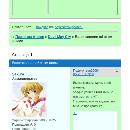
Привет, Гость!
Войдите
или
зарегистрируйтесь
.
»
Планетка Аниме
»
Devil May Cry
»
Ваше мнение об этом
аниме
Страница:
1
Ваше мнение об этом аниме
Поделиться
2008-
1
Sakura
08-26 13:39:07
Администратор
Высказываем здесь своё
мнение.
заодно узнаю стоит ли мне
его смотреть =))
Я конечно его не видела, но
мне не нра графика...
+1
Зарегистрирован
: 2008-08-25
Приглашений:
0
Сообщений:
166