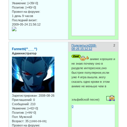
Уважение:
[+39/-0]
Позитив:
[+40/-0]
Провел на форуме:
1 день 9 часов
Последний визит:
2009-05-24 21:56:12
Поделиться
2008-
2
Fannetti(^___^)
08-26 15:12:12
Администратор
аниме хорошее и
не знаю почему оно в
разделе интересное,оно
быстрее популярное,если
уже 4 игра вышла..могу
сказать одно крови в этом
аниме не меньше чем в
Зарегистрирован
: 2008-08-26
эльфийской песне)
Приглашений:
0
Сообщений:
210
0
Уважение:
[+42/-0]
Позитив:
[+44/-0]
Пол:
Мужской
Возраст:
35
[1990-09-06]
Провел на форуме: