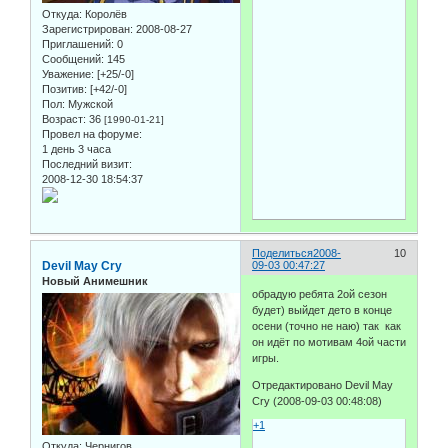
Откуда:
Королёв
Зарегистрирован
: 2008-08-27
Приглашений:
0
Сообщений:
145
Уважение:
[+25/-0]
Позитив:
[+42/-0]
Пол:
Мужской
Возраст:
36
[1990-01-21]
Провел на форуме:
1 день 3 часа
Последний визит:
2008-12-30 18:54:37
Поделиться
2008-
10
Devil May Cry
09-03 00:47:27
Новый Анимешник
обрадую ребята 2ой сезон
будет) выйдет дето в конце
осени (точно не наю) так как
он идёт по мотивам 4ой части
игры.
Отредактировано Devil May
Cry (2008-09-03 00:48:08)
+1
Откуда:
Чернигов