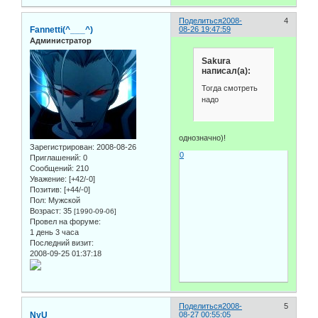
Поделиться
2008-
4
Fannetti(^___^)
08-26 19:47:59
Администратор
Sakura
написал(а):
Тогда смотреть
надо
однозначно)!
Зарегистрирован
: 2008-08-26
0
Приглашений:
0
Сообщений:
210
Уважение:
[+42/-0]
Позитив:
[+44/-0]
Пол:
Мужской
Возраст:
35
[1990-09-06]
Провел на форуме:
1 день 3 часа
Последний визит:
2008-09-25 01:37:18
Поделиться
2008-
5
NyU
08-27 00:55:05