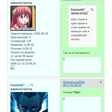
Администратор
Fannetti(^___^)
написал(а):
могу сказать
одно крови в
этом аниме не
меньше чем в
Зарегистрирован
: 2008-08-26
эльфийской
Приглашений:
0
песне)
Сообщений:
133
Уважение:
[+28/-0]
Позитив:
[+29/-0]
Провел на форуме:
Так не оч интерено=(
11 часов 39 минут
0
Последний визит:
2008-12-10 19:48:20
Поделиться
2008-
6
Fannetti(^___^)
08-27 01:30:34
Администратор
почему?!
NyU
0