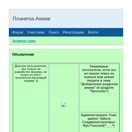
Планетка Аниме
Форум
Участники
Поиск
Регистрация
Войти
Активные темы
Объявление
Дорогие пользователи,
Уважаемые
мы только на
посетители, если вы
разработке форума, но
не нашли темку на
скоро из этого
нужное вам аниме
получиться настоящий
пишите в тему
шедевр ;))
"Добавление разделов
аниме" (в разделе
"Просьбы")
Администрация: Глав.
админ: Sakura
Соадминистраторы:
NyU Fannetti(^___^)