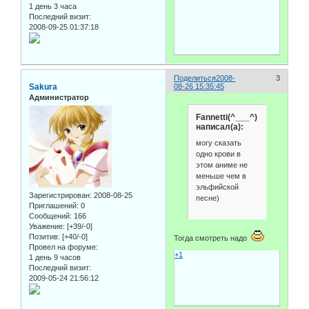
1 день 3 часа
Последний визит:
2008-09-25 01:37:18
Поделиться
2008-
3
Sakura
08-26 15:35:45
Администратор
Fannetti(^___^)
написал(а):
могу сказать
одно крови в
этом аниме не
меньше чем в
эльфийской
Зарегистрирован
: 2008-08-25
песне)
Приглашений:
0
Сообщений:
166
Уважение:
[+39/-0]
Позитив:
[+40/-0]
Тогда смотреть надо
Провел на форуме:
+1
1 день 9 часов
Последний визит:
2009-05-24 21:56:12